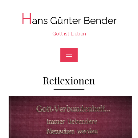
Skip
to
H
ans Günter Bender
content
Gott ist Lieben
Reflexionen