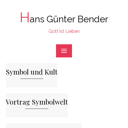
Skip
to
H
ans Günter Bender
content
Gott ist Lieben
Symbol und Kult
Vortrag Symbolwelt