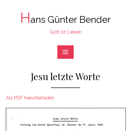
Skip
to
H
ans Günter Bender
content
Gott ist Lieben
Jesu letzte Worte
Als PDF herunterladen