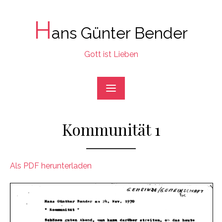
Skip
to
H
ans Günter Bender
content
Gott ist Lieben
Kommunität 1
Als PDF herunterladen