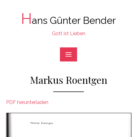
Skip
to
H
ans Günter Bender
content
Gott ist Lieben
Markus Roentgen
PDF herunterladen