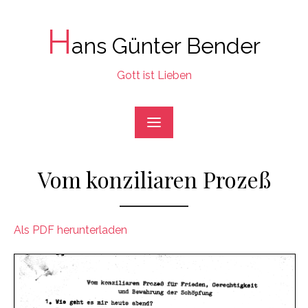
Skip
to
H
ans Günter Bender
content
Gott ist Lieben
Vom konziliaren Prozeß
Als PDF herunterladen