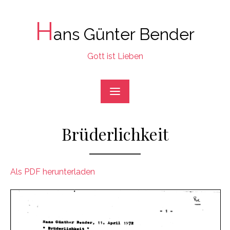
Skip
to
H
ans Günter Bender
content
Gott ist Lieben
Brüderlichkeit
Als PDF herunterladen