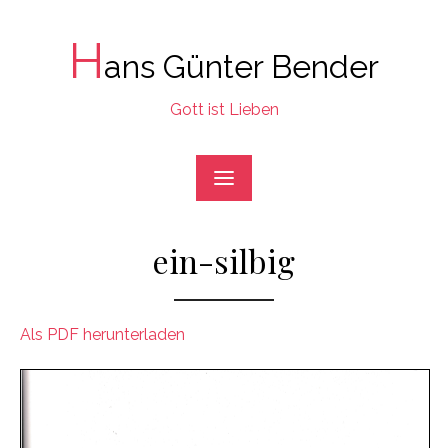
Skip
to
H
ans Günter Bender
content
Gott ist Lieben
ein-silbig
Als PDF herunterladen