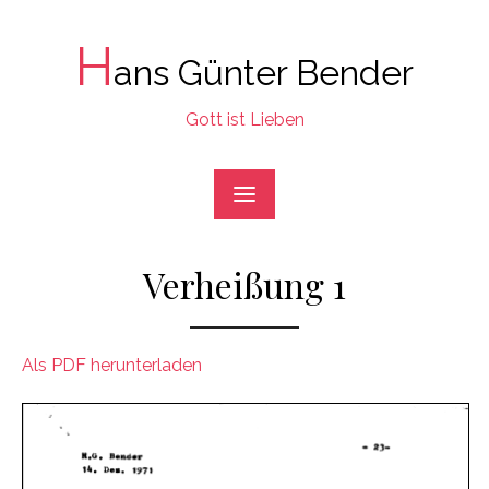
Skip
to
H
ans Günter Bender
content
Gott ist Lieben
Verheißung 1
Als PDF herunterladen