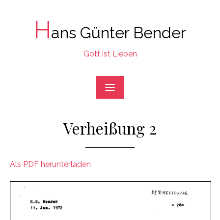
Skip
to
H
ans Günter Bender
content
Gott ist Lieben
Verheißung 2
Als PDF herunterladen