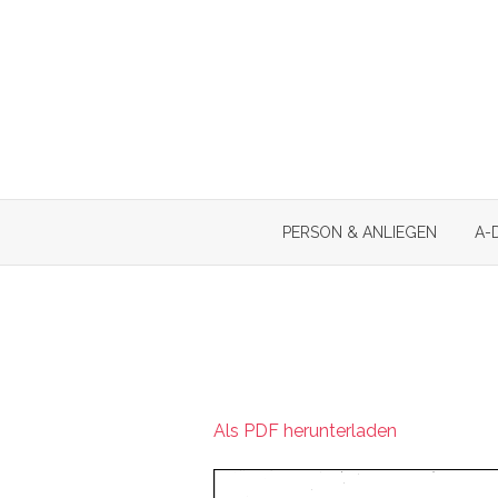
Skip
to
content
PERSON & ANLIEGEN
A-
Als PDF herunterladen